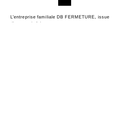
L’entreprise familiale DB FERMETURE, issue
d’un savoir-faire
transmis de père en fils sur plusieurs années.
Nos
Marques